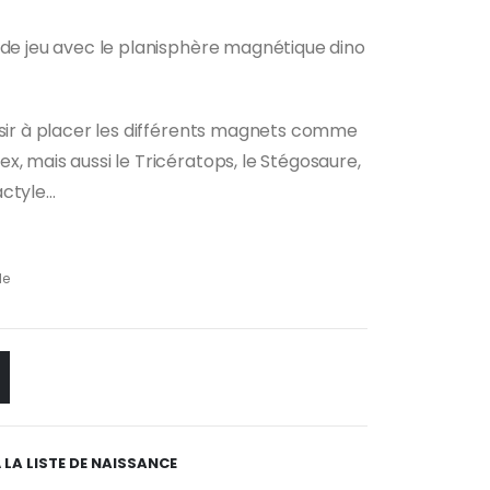
x
 de jeu avec le planisphère magnétique dino
uel
:
40 €.
isir à placer les différents magnets comme
x, mais aussi le Tricératops, le Stégosaure,
actyle…
le
 LA LISTE DE NAISSANCE