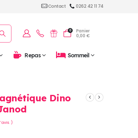
Contact
0262 42 11 74
Panier
0
0,00
€
Repas
Sommeil
agnétique Dino
 Janod
’avis. )