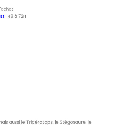
d'achat
st
: 48 à 72H
s aussi le Tricératops, le Stégosaure, le