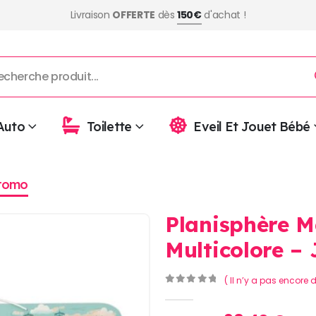
Livraison
OFFERTE
dès
150€
d'achat !
Auto
Toilette
Eveil Et Jouet Bébé
romo
Planisphère M
Multicolore –
( Il n’y a pas encore d
0
Sur 5