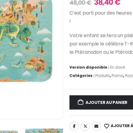
Le
Le
38,40
€
48,00
€
prix
pri
C’est parti pour des heures
initial
act
!
était :
est 
48,00 €.
38,
Votre enfant se fera un pla
par exemple le célèbre T-Re
le Ptéranodon ou le Ptérod
Version disponible :
En stock
Catégories :
Produits
,
Promo
,
Puzz
AJOUTER AU PANIER
AJOUTER À