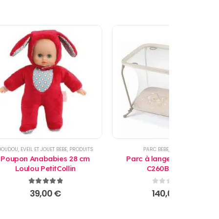
TE BAIGNADE
DOUDOU
,
EVEIL ET JOUET BEBE
,
PRODUITS
PARC BEBE
,
PRODUITS
Poupon Anababies 28 cm
Parc à langer Lusso B111
Loulou PetitCollin
C260B - Cam
5.00
sur 5
0
sur 5
39,00
€
140,00
€