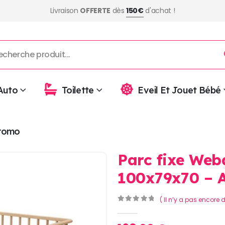
Livraison
OFFERTE
dès
150€
d'achat !
Auto
Toilette
Eveil Et Jouet Bébé
romo
Parc fixe Web
100x79x70 – 
( Il n’y a pas encore d
0
Sur 5