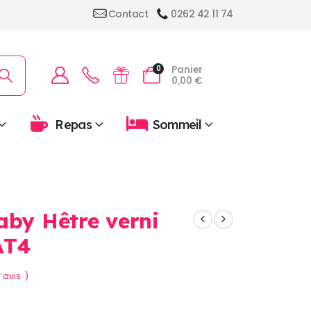
Contact
0262 42 11 74
Panier
0
0,00
€
Repas
Sommeil
aby Hêtre verni
AT4
’avis. )