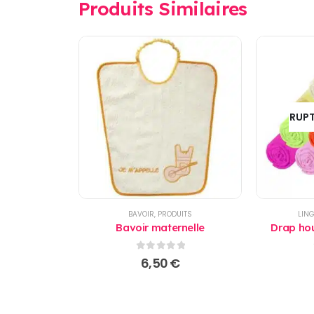
Produits Similaires
RUPT
BAVOIR
,
PRODUITS
LING
Bavoir maternelle
Drap ho
0
sur 5
6,50
€