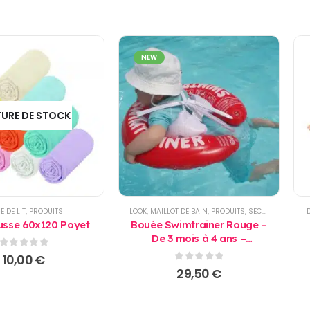
NEW
URE DE STOCK
E DE LIT
,
PRODUITS
LOOK
,
MAILLOT DE BAIN
,
PRODUITS
,
SECURITE
,
SECURI
usse 60x120 Poyet
Bouée Swimtrainer Rouge –
De 3 mois à 4 ans –
Apprentissage de la nage
0
sur 5
10,00
€
0
sur 5
29,50
€