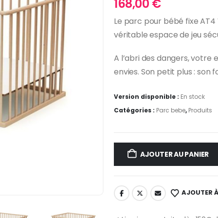
168,00
€
Le parc pour bébé fixe AT4
véritable espace de jeu séc
A l’abri des dangers, votre 
envies. Son petit plus : son 
Version disponible :
En stock
Catégories :
Parc bebe
,
Produits
AJOUTER AU PANIER
AJOUTER À