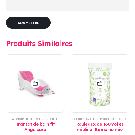
Produits Similaires
BAIGNOIRE BEBE
,
PRODUITS
,
TOILETTE
COUCHES LAVABLES
,
PRODUITS
,
SELECTIONS
,
TOI
Transat de bain fit
Rouleaux de 160 voiles
Angelcare
mioliner Bambino mio