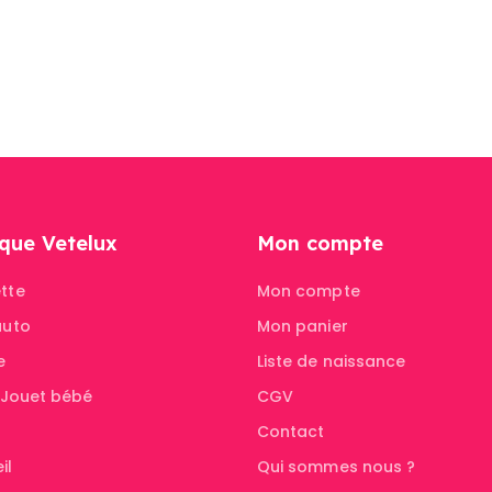
initial
actuel
était :
est :
239,00 €.
119,50 €.
que Vetelux
Mon compte
tte
Mon compte
auto
Mon panier
e
Liste de naissance
& Jouet bébé
CGV
Contact
il
Qui sommes nous ?