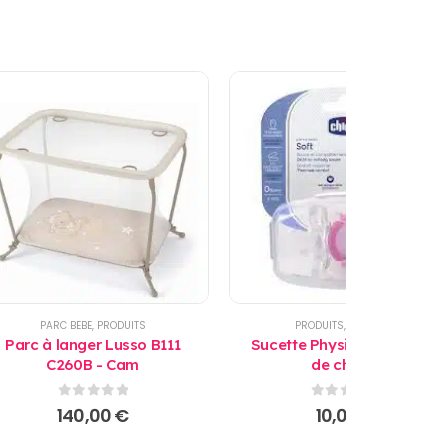
PARC BEBE
,
PRODUITS
PRODUITS
,
SUCETTES
Parc à langer Lusso B111
Sucette Physio Soft 6-12 M
C260B - Cam
de chicco
0
sur 5
0
sur 5
140,00
€
10,00
€