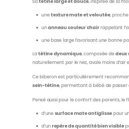
Sa
tétine large et douce
, inspirée de la m
une
texture mate et veloutée
, proche
un
anneau couleur chair
rappelant l’a
une base large favorisant une bonne po
La
tétine dynamique
, composée de
deux 
naturellement par le nez, avale moins d’air 
Ce biberon est particulièrement recommand
sein-tétine
, permettant à bébé de passer de
Pensé aussi pour le confort des parents, le f
d’une
surface mate antiglisse
pour un
d’un
repère de quantité bien visible
po