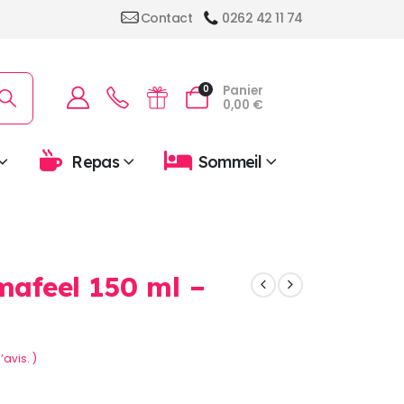
Contact
0262 42 11 74
Panier
0
0,00
€
Repas
Sommeil
afeel 150 ml –
’avis. )