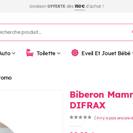
Livraison
OFFERTE
dès
150€
d'achat !
Auto
Toilette
Eveil Et Jouet Bébé
romo
Biberon Mamm
DIFRAX
( Il n’y a pas encore d
0
Sur 5