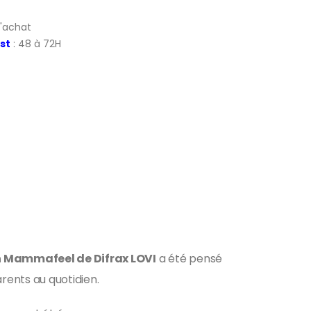
d'achat
st
: 48 à 72H
n Mammafeel de Difrax LOVI
a été pensé
rents au quotidien.