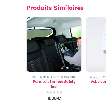
Produits Similaires
ACCESSOIRES SIEGE AUTO
,
PRODUITS
COMMUNION
Pare-soleil arrière Safety
Aube com
first
0
sur 5
8,00
€