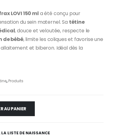
rax LOVI 150 ml
a été conçu pour
sensation du sein maternel. Sa
tétine
édical
, douce et veloutée, respecte le
n de bébé
, limite les coliques et favorise une
allaitement et biberon. Idéal dès la
tine
,
Produits
R AU PANIER
 LA LISTE DE NAISSANCE