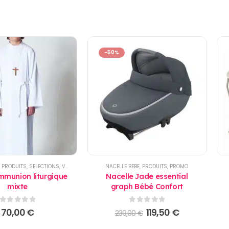
-50%
,
PRODUITS
,
SELECTIONS
,
VÊTEMENT ENFANTS
NACELLE BEBE
,
PRODUITS
,
PROMO
munion liturgique
Nacelle Jade essential
mixte
graph Bébé Confort
0
sur 5
0
sur 5
Le
Le
70,00
€
119,50
€
239,00
€
prix
prix