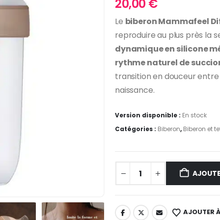
20,00
€
Le
biberon Mammafeel Dif
reproduire au plus près la 
dynamique en silicone m
rythme naturel de succio
transition en douceur entre 
naissance.
Version disponible :
En stock
Catégories :
Biberon
,
Biberon et te
AJOUTE
AJOUTER À