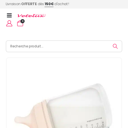
Livraison
OFFERTE
dès
150€
d'achat !
0