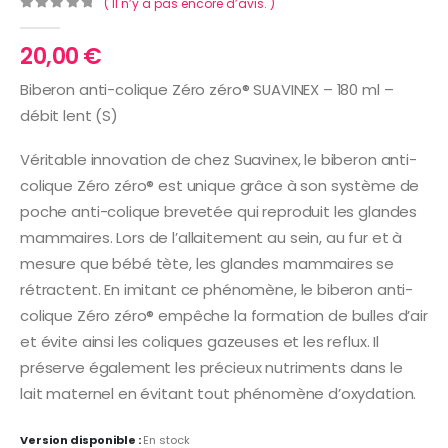
( Il n’y a pas encore d’avis. )
0
Sur 5
20,00
€
Biberon anti-colique Zéro zéro® SUAVINEX – 180 ml –
débit lent (S)
Véritable innovation de chez Suavinex, le biberon anti-
colique Zéro zéro® est unique grâce à son système de
poche anti-colique brevetée qui reproduit les glandes
mammaires. Lors de l’allaitement au sein, au fur et à
mesure que bébé tète, les glandes mammaires se
rétractent. En imitant ce phénomène, le biberon anti-
colique Zéro zéro® empêche la formation de bulles d’air
et évite ainsi les coliques gazeuses et les reflux. Il
préserve également les précieux nutriments dans le
lait maternel en évitant tout phénomène d’oxydation.
Version disponible :
En stock