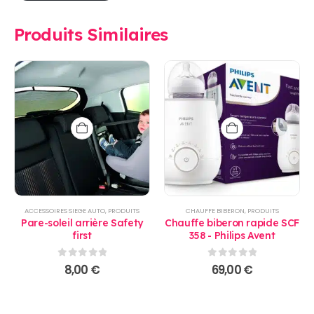
Produits Similaires
ACCESSOIRES SIEGE AUTO
,
PRODUITS
CHAUFFE BIBERON
,
PRODUITS
Pare-soleil arrière Safety
Chauffe biberon rapide SCF
first
358 - Philips Avent
0
sur 5
0
sur 5
8,00
€
69,00
€