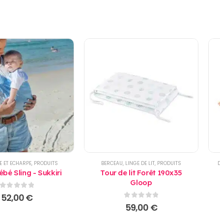
E ET ECHARPE
,
PRODUITS
BERCEAU
,
LINGE DE LIT
,
PRODUITS
bé Sling - Sukkiri
Tour de lit Forêt 190x35
Gloop
0
sur 5
52,00
€
0
sur 5
59,00
€