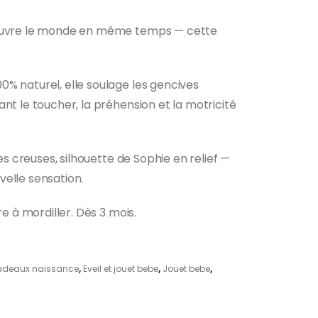
couvre le monde en même temps — cette
% naturel, elle soulage les gencives
nt le toucher, la préhension et la motricité
nes creuses, silhouette de Sophie en relief —
elle sensation.
re à mordiller. Dès 3 mois.
deaux naissance
,
Eveil et jouet bebe
,
Jouet bebe
,