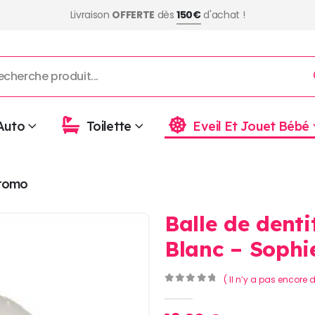
Livraison
OFFERTE
dès
150€
d'achat !
Auto
Toilette
Eveil Et Jouet Bébé
romo
Balle de denti
Blanc – Sophie
( Il n’y a pas encore d
0
Sur 5