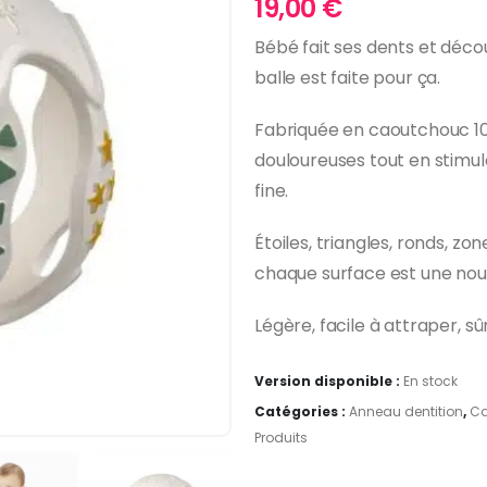
19,00
€
Bébé fait ses dents et dé
balle est faite pour ça.
Fabriquée en caoutchouc 100
douloureuses tout en stimula
fine.
Étoiles, triangles, ronds, zo
chaque surface est une nouv
Légère, facile à attraper, sû
Version disponible :
En stock
Catégories :
Anneau dentition
,
Ca
Produits