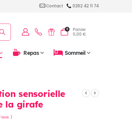
Contact
0262 42 11 74
Panier
0
0,00
€
Repas
Sommeil
tion sensorielle
 la girafe
’avis. )