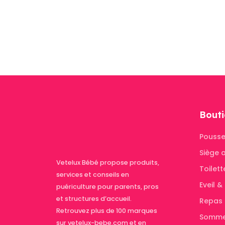
Bouti
Pousse
Siège 
Vetelux Bébé propose produits,
Toilett
services et conseils en
Eveil 
puériculture pour parents, pros
et structures d’accueil.
Repas
Retrouvez plus de 100 marques
Somme
sur vetelux-bebe.com et en