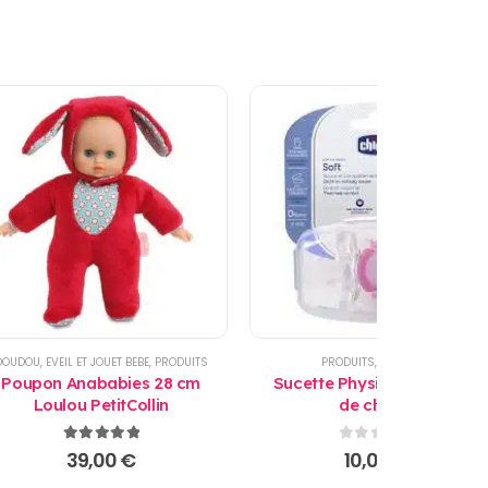
DOUDOU
,
EVEIL ET JOUET BEBE
,
PRODUITS
PRODUITS
,
SUCETTES
Poupon Anababies 28 cm
Sucette Physio Soft 6-12 M
Loulou PetitCollin
de chicco
5.00
sur 5
0
sur 5
39,00
€
10,00
€