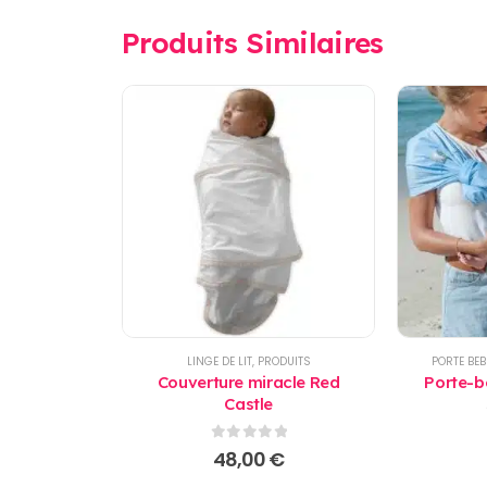
Produits Similaires
LINGE DE LIT
,
PRODUITS
PORTE BEB
Couverture miracle Red
Porte-bé
Castle
0
sur 5
48,00
€