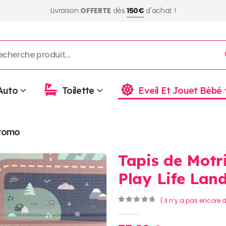
Livraison
OFFERTE
dès
150€
d'achat !
Auto
Toilette
Eveil Et Jouet Bébé
romo
Tapis de Motri
Play Life Lan
( Il n’y a pas encore d
0
Sur 5