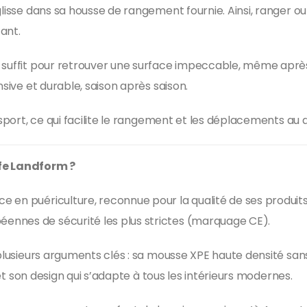
glisse dans sa housse de rangement fournie. Ainsi, ranger ou
ant.
e suffit pour retrouver une surface impeccable, même aprè
nsive et durable, saison après saison.
nsport, ce qui facilite le rangement et les déplacements au q
ife Landform ?
 en puériculture, reconnue pour la qualité de ses produits 
ennes de sécurité les plus strictes (marquage CE).
 plusieurs arguments clés : sa mousse XPE haute densité san
, et son design qui s’adapte à tous les intérieurs modernes.