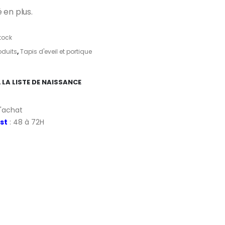
 en plus.
tock
oduits
,
Tapis d'eveil et portique
 LA LISTE DE NAISSANCE
d'achat
st
: 48 à 72H