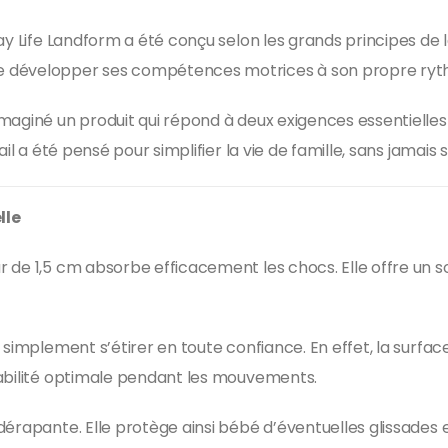
ay Life Landform a été conçu selon les grands principes de 
e développer ses compétences motrices à son propre ryth
giné un produit qui répond à deux exigences essentielles : l
il a été pensé pour simplifier la vie de famille, sans jamais 
lle
de 1,5 cm absorbe efficacement les chocs. Elle offre un so
simplement s’étirer en toute confiance. En effet, la surface 
tabilité optimale pendant les mouvements.
érapante. Elle protège ainsi bébé d’éventuelles glissades e