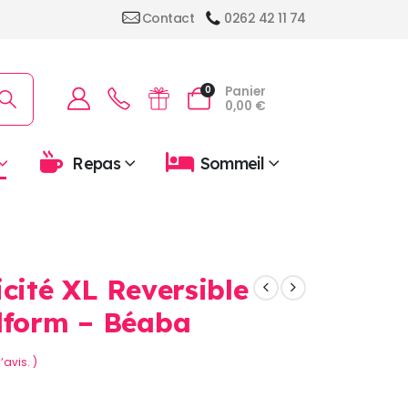
Contact
0262 42 11 74
Panier
0
0,00
€
Repas
Sommeil
cité XL Reversible
dform – Béaba
’avis. )