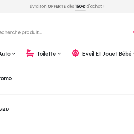
Livraison
OFFERTE
dès
150€
d'achat !
Auto
Toilette
Eveil Et Jouet Bébé
romo
MAM