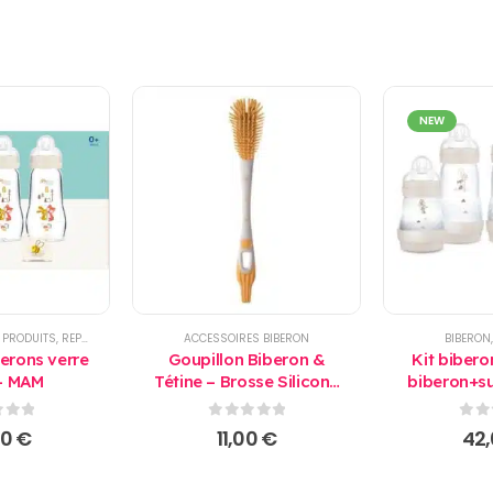
NEW
,
PRODUITS
,
REPAS
ACCESSOIRES BIBERON
BIBERON
berons verre
Goupillon Biberon &
Kit biber
- MAM
Tétine – Brosse Silicone
biberon+s
Extra Souple, Nettoyage
doseu
Sans Rayures - MAM
 5
0
sur 5
0
su
00
€
11,00
€
42