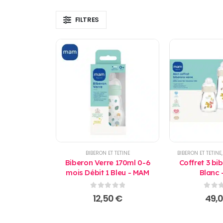
FILTRES
BIBERON ET TETINE
BIBERON ET TETINE
Biberon Verre 170ml 0-6
Coffret 3 bi
mois Débit 1 Bleu - MAM
Blanc 
0
sur 5
0
sur
12,50
€
49,