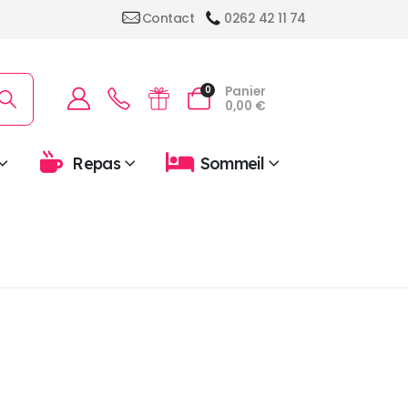
Contact
0262 42 11 74
Panier
0
0,00
€
Repas
Sommeil