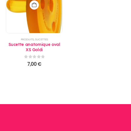
PRODUITS
,
SUCETTES
Sucette anatomique oval
XS Goldi
0
sur 5
7,00
€