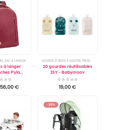
était :
est :
42,00 €.
35,00 €.
MO
,
SAC A LANGER
GOURDE ET BOITE À GOUTER
,
PRODUITS
s à langer
20 gourdes réutilisables
oches Pyla
ISY - Babymoov
 Babymoov
r 5
0
sur 5
Le
Le
56,00
€
19,00
€
prix
prix
initial
actuel
était :
est :
-20%
70,00 €.
56,00 €.