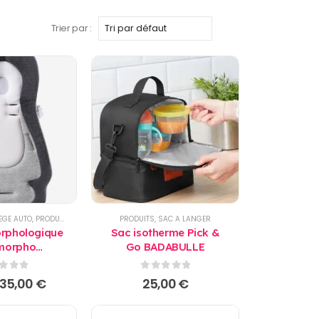
Trier par :
EGE AUTO
,
PRODUITS
,
PROMO
,
TRANSAT BEBE
PRODUITS
,
SAC A LANGER
rphologique
Sac isotherme Pick &
morpho
Go BADABULLE
YMOOV
r 5
0
sur 5
Le
Le
35,00
€
25,00
€
prix
prix
initial
actuel