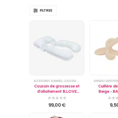
FILTRES
ACCESOIRES SOMMEIL
,
COUSSIN D'ALLAITEMENT ET ACCESSOIRES
ANNEAU DENTITIO
Coussin de grossesse et
Cuillère de
d'allaitement B.LOVE
Beige - 
XXL Oeko-Tex vert -
Doomoo
0
sur 5
0
sur
99,00
€
9,5