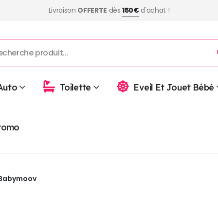
Livraison
OFFERTE
dès
150€
d'achat !
Auto
Toilette
Eveil Et Jouet Bébé
romo
Babymoov