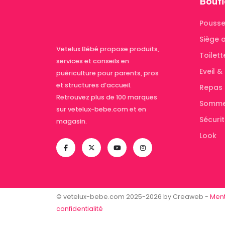
Bouti
Pousse
Siège 
Vetelux Bébé propose produits,
Toilett
services et conseils en
Eveil 
puériculture pour parents, pros
et structures d’accueil.
Repas
Retrouvez plus de 100 marques
Somme
sur vetelux-bebe.com et en
Sécuri
magasin.
Look
© vetelux-bebe.com 2025-2026 by Creaweb -
Ment
confidentialité