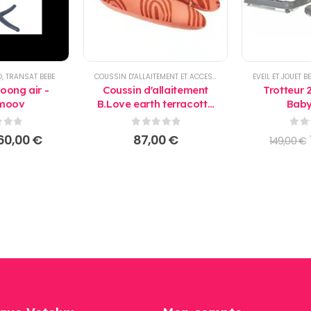
O
,
TRANSAT BEBE
COUSSIN D'ALLAITEMENT ET ACCESSOIRES
,
PRODUITS
EVEIL ET JOUET B
oong air -
Coussin d'allaitement
Trotteur 2
moov
B.Love earth terracotta
Bab
- Babymoov
 5
0
sur 5
0
su
e
Le
60,00
€
87,00
€
149,00
€
rix
prix
nitial
actuel
tait :
est :
89,00 €.
160,00 €.