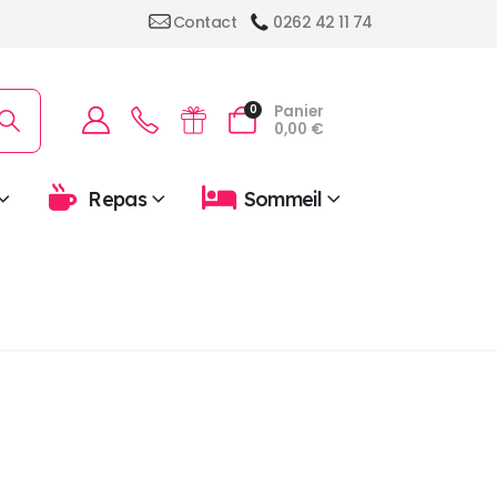
Contact
0262 42 11 74
Panier
0
0,00
€
Repas
Sommeil