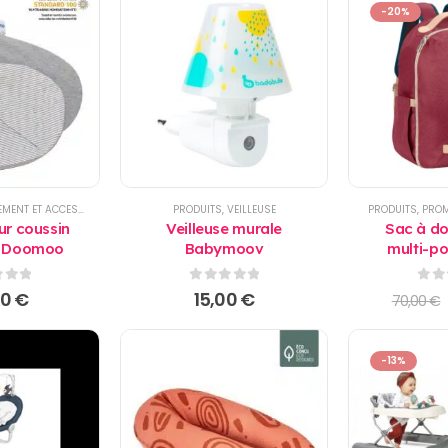
-20%
COUSSIN D'ALLAITEMENT ET ACCESSOIRES
,
PRODUITS
PRODUITS
,
VEILLEUSE
PRODUITS
,
PRO
r coussin
Veilleuse murale
Sac à do
é Doomoo
Babymoov
multi-p
bordeaux
 5
0
sur 5
0
su
00
€
15,00
€
70,00
€
-13%