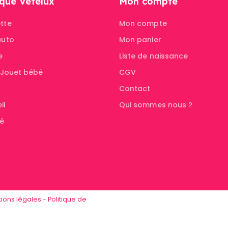
que Vetelux
Mon compte
tte
Mon compte
auto
Mon panier
e
Liste de naissance
& Jouet bébé
CGV
Contact
il
Qui sommes nous ?
té
ions légales
-
Politique de