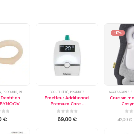
-17%
N
,
,
PRODUITS
PRODUITS
,
,
REPAS
REPAS
,
SOMMEIL
ECOUTE BÉBÉ
,
PRODUITS
ACCESSOIRES SI
 Dentition
Emetteur Additionnel
Coussin mo
BABYMOOV
Premium Care -
Cosy
BABYMOOV
BAB
 5
0
sur 5
0
su
0
€
69,00
€
42,00
€