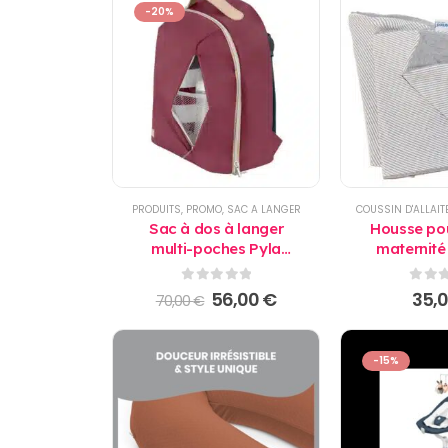
-20%
PRODUITS
,
PROMO
,
SAC A LANGER
Sac à dos à langer
Housse pou
multi-poches Pyla
maternit
bordeaux Babymoov
0
sur 5
0
sur
Le
Le
56,00
€
35,
70,00
€
prix
prix
initial
actuel
était :
est :
-15%
70,00 €.
56,00 €.