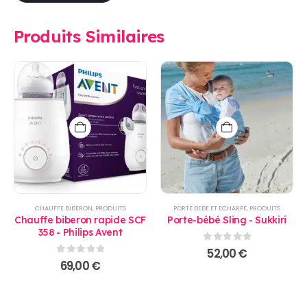
Produits Similaires
CHAUFFE BIBERON
,
PRODUITS
PORTE BEBE ET ECHARPE
,
PRODUITS
Chauffe biberon rapide SCF
Porte-bébé Sling - Sukkiri
358 - Philips Avent
0
sur 5
52,00
€
0
sur 5
69,00
€