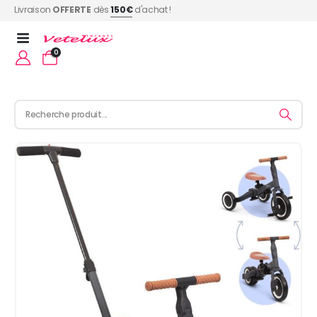
Livraison
OFFERTE
dès
150€
d'achat !
0