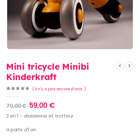
Mini tricycle Minibi
Kinderkraft
( Il n’y a pas encore d’avis. )
0
Sur 5
Le
Le
59,00
€
70,00
€
prix
prix
2 en 1 – draisienne et trotteur
initial
actuel
était :
est :
à partir d’1 an
70,00 €.
59,00 €.