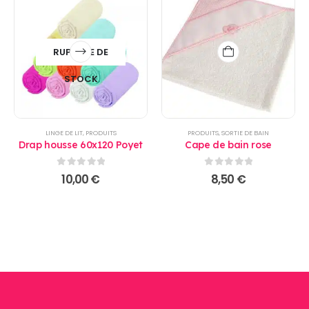
RUPTURE DE
STOCK
LINGE DE LIT
,
PRODUITS
PRODUITS
,
SORTIE DE BAIN
Drap housse 60x120 Poyet
Cape de bain rose
0
sur 5
0
sur 5
10,00
€
8,50
€