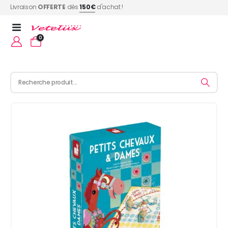
Livraison
OFFERTE
dès
150€
d'achat !
0