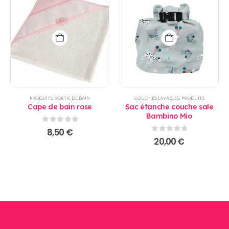
PRODUITS
,
SORTIE DE BAIN
COUCHES LAVABLES
,
PRODUITS
Cape de bain rose
Sac étanche couche sale
Bambino Mio
0
sur 5
8,50
€
0
sur 5
20,00
€