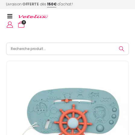
Livraison
OFFERTE
dès
150€
d'achat !
0