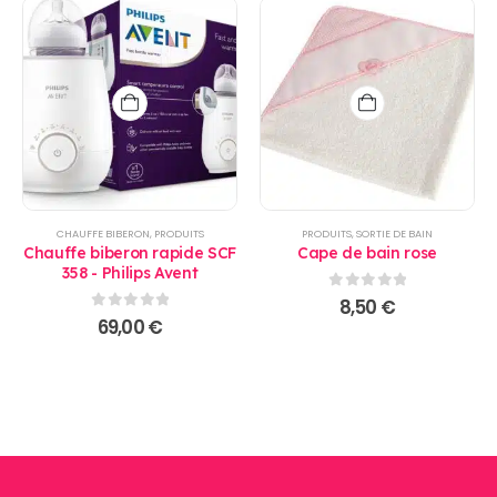
CHAUFFE BIBERON
,
PRODUITS
PRODUITS
,
SORTIE DE BAIN
Chauffe biberon rapide SCF
Cape de bain rose
358 - Philips Avent
0
sur 5
8,50
€
0
sur 5
69,00
€