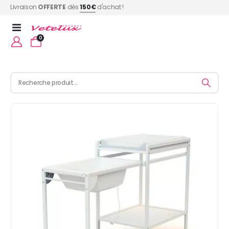
Livraison
OFFERTE
dès
150€
d'achat !
0