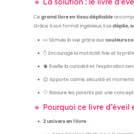
🔹 La solution : le livre d’é
Ce
grand livre en tissu dépliable
accompag
Grâce à son format ingénieux, il se
déplie, 
👀 Stimule la vue grâce aux
couleurs c
✋ Encourage la motricité fine et la pré
🧠 Éveille la curiosité et l’exploration sen
😌 Apporte calme, sécurité et moments
🤍 Rassure les parents par une concepti
🔹 Pourquoi ce livre d’éveil 
2 univers en 1 livre
: