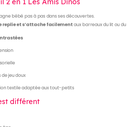
veil 2 en 1 Les Amis Dinos
ne bébé pas à pas dans ses découvertes.
se replie et s’attache facilement
aux barreaux du lit ou du
ontrastées
hension
sorielle
 de jeu doux
on textile adaptée aux tout-petits
est différent