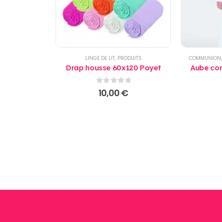
LINGE DE LIT
,
PRODUITS
COMMUNION
Drap housse 60x120 Poyet
Aube com
0
sur 5
10,00
€