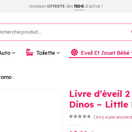
Livraison
OFFERTE
dès
150€
d'achat !
Auto
Toilette
Eveil Et Jouet Bébé
romo
Livre d’éveil 
Dinos – Little
( Il n’y a pas encore d
0
Sur 5