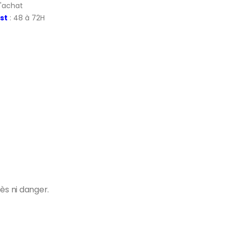
d'achat
st
: 48 à 72H
cès ni danger.