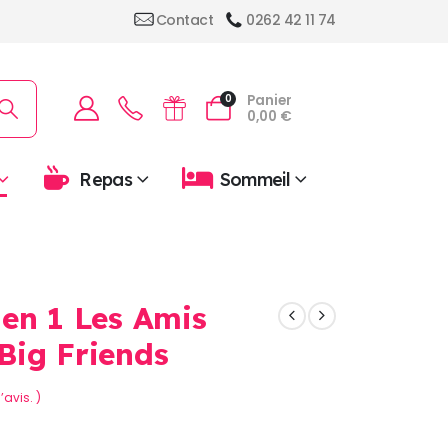
Contact
0262 42 11 74
Panier
0
0,00
€
Repas
Sommeil
2 en 1 Les Amis
 Big Friends
’avis. )