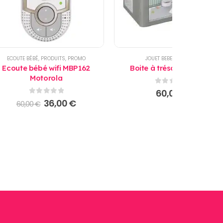
ECOUTE BÉBÉ
,
PRODUITS
,
PROMO
JOUET BEBE
,
PRODUITS
Ecoute bébé wifi MBP162
Boite à trésors Baby Art
Motorola
0
sur 5
60,00
€
0
sur 5
Le
Le
36,00
€
60,00
€
prix
prix
initial
actuel
était :
est :
60,00 €.
36,00 €.