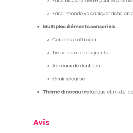
Face bicolore idéale pour le premie
Face “monde volcanique” riche en a
Multiples éléments sensoriels
:
Cordons à attraper
Tissus doux et craquants
Anneaux de dentition
Miroir sécurisé
Thème dinosaures
ludique et mixte, 
Avis