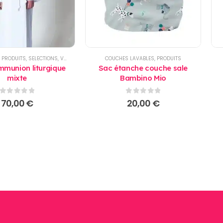
,
PRODUITS
,
SELECTIONS
,
VÊTEMENT ENFANTS
COUCHES LAVABLES
,
PRODUITS
munion liturgique
Sac étanche couche sale
mixte
Bambino Mio
0
sur 5
0
sur 5
70,00
€
20,00
€