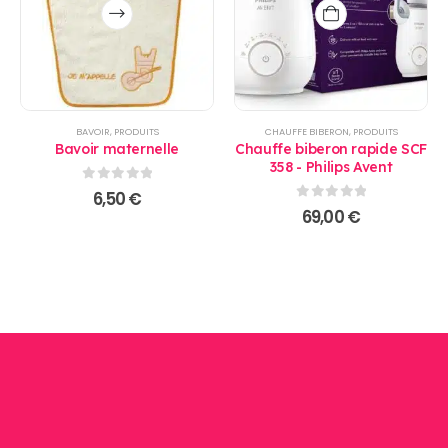
Ce
produit
a
plusieurs
variations.
Les
options
BAVOIR
,
PRODUITS
CHAUFFE BIBERON
,
PRODUITS
peuvent
Bavoir maternelle
Chauffe biberon rapide SCF
être
358 - Philips Avent
choisies
0
sur 5
6,50
€
sur
0
sur 5
69,00
€
la
page
du
produit