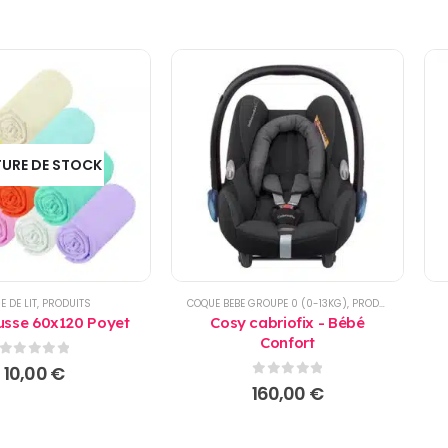
URE DE STOCK
E DE LIT
,
PRODUITS
COQUE BEBE GROUPE 0 (0-13KG)
,
PRODUITS
usse 60x120 Poyet
Cosy cabriofix - Bébé
Confort
0
sur 5
10,00
€
0
sur 5
160,00
€