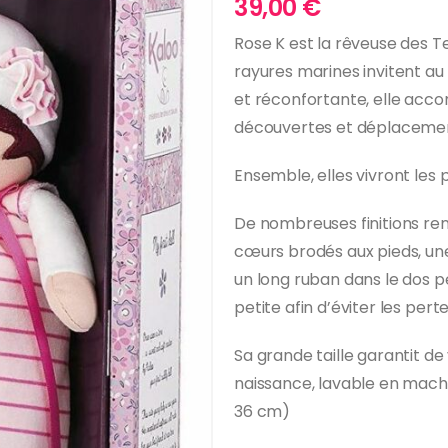
39,00
€
Rose K est la rêveuse des T
rayures marines invitent au
et réconfortante, elle ac
découvertes et déplacemen
Ensemble, elles vivront les 
De nombreuses finitions re
cœurs brodés aux pieds, une 
un long ruban dans le dos 
petite afin d’éviter les perte
Sa grande taille garantit de 
naissance, lavable en machin
36 cm)