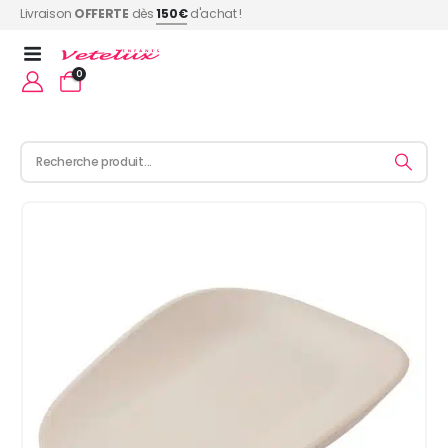
Livraison
OFFERTE
dès
150€
d'achat !
0