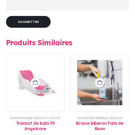
Produits Similaires
BAIGNOIRE BEBE
,
PRODUITS
,
TOILETTE
ACCESSOIRES BIBERON
,
PRODUITS
Transat de bain fit
Brosse biberon Forb de
Angelcare
Boon