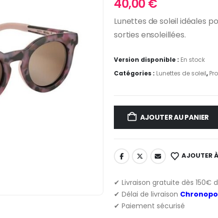
40,00
€
Lunettes de soleil idéales p
sorties ensoleillées.
Version disponible :
En stock
Catégories :
Lunettes de soleil
,
Pr
AJOUTER AU PANIER
AJOUTER À
✔ Livraison gratuite dès 150€ 
✔ Délai de livraison
Chronopo
✔ Paiement sécurisé