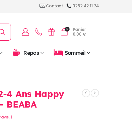
Contact
0262 42 11 74
Panier
0
0,00
€
Repas
Sommeil
 2-4 Ans Happy
 – BEABA
’avis. )