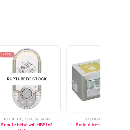
-40%
RUPTURE DE STOCK
E
ECOUTE BÉBÉ
,
PRODUITS
,
PROMO
JOUET BEBE
,
PRODUITS
Ecoute bébé wifi MBP162
Boite à trésors Baby Art