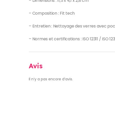
– Dimensions : 11,5 x 4,1 x 2,8 cm
– Composition : Fit tech
– Entretien : Nettoyage des verres avec p
– Normes et certifications : ISO 12311 / ISO 1
Avis
Il n’y a pas encore d’avis.