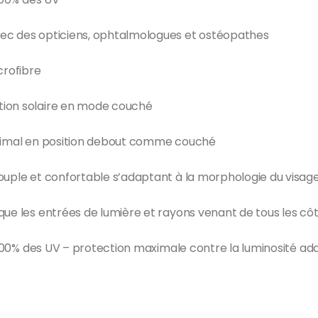
vec des opticiens, ophtalmologues et ostéopathes
crofibre
tion solaire en mode couché
ptimal en position debout comme couché
ouple et confortable s’adaptant à la morphologie du visag
que les entrées de lumière et rayons venant de tous les cô
nt 100% des UV – protection maximale contre la luminosité 