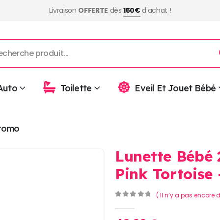
Livraison
OFFERTE
dès
150€
d'achat !
Auto
Toilette
Eveil Et Jouet Bébé
romo
Lunette Bébé
Pink Tortoise
( Il n’y a pas encore d
0
Sur 5