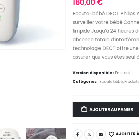
160,00
€
Ecoute-bébé DECT Philips A
surveiller votre bébé Conne
limpide Jusqu’à 24 heures 
absence totale d’interféren
technologie DECT offre une 
assurer que vous êtes seul à
Version disponible :
En stock
Catégories :
Ecoute bébé
,
Produit
AJOUTER AU PANIER
AJOUTER À