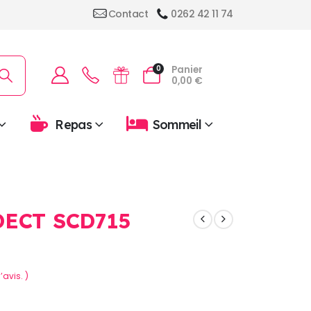
Contact
0262 42 11 74
Panier
0
0,00
€
Repas
Sommeil
DECT SCD715
’avis. )