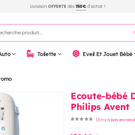
Livraison
OFFERTE
dès
150€
d'achat !
Auto
Toilette
Eveil Et Jouet Bébé
romo
Ecoute-bébé 
Philips Avent
( Il n’y a pas encore d
0
Sur 5