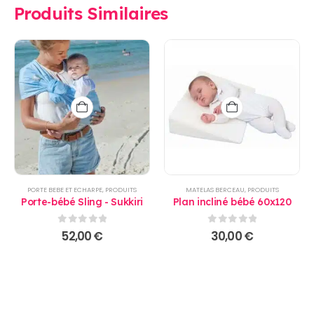
Produits Similaires
PORTE BEBE ET ECHARPE
,
PRODUITS
MATELAS BERCEAU
,
PRODUITS
Porte-bébé Sling - Sukkiri
Plan incliné bébé 60x120
0
sur 5
0
sur 5
52,00
€
30,00
€