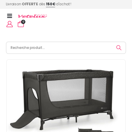
Livraison
OFFERTE
dès
150€
d'achat !
0