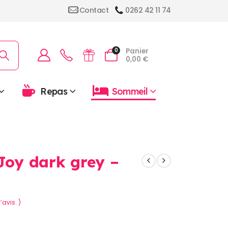
Contact
0262 42 11 74
Panier
0
0,00
€
Repas
Sommeil
 Joy dark grey –
’avis. )