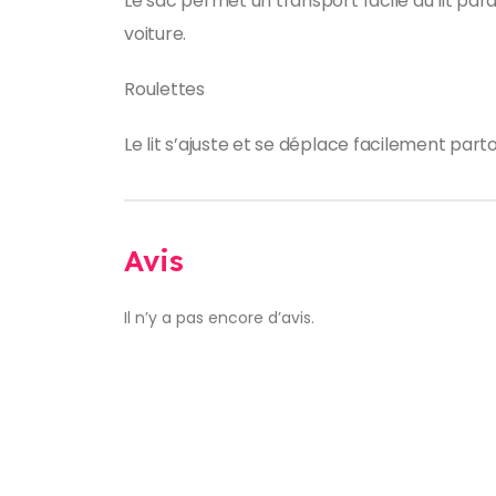
Le sac permet un transport facile du lit par
voiture.
Roulettes
Le lit s’ajuste et se déplace facilement part
Avis
Il n’y a pas encore d’avis.