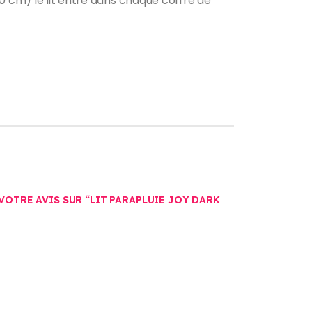
0 cm) le lit entre dans chaque coffre de
 VOTRE AVIS SUR “LIT PARAPLUIE JOY DARK