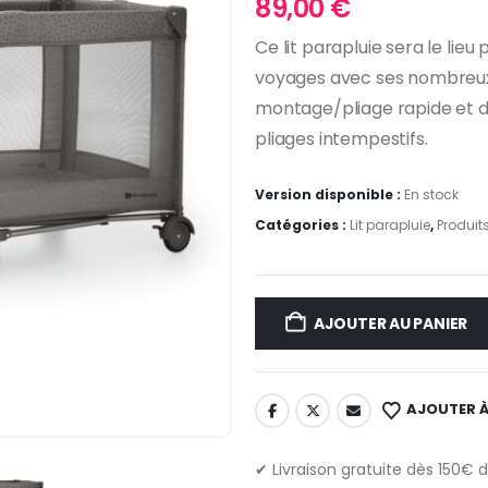
89,00
€
Ce lit parapluie sera le lie
voyages avec ses nombreux 
montage/pliage rapide et d
pliages intempestifs.
Version disponible :
En stock
Catégories :
Lit parapluie
,
Produit
AJOUTER AU PANIER
AJOUTER À
✔ Livraison gratuite dès 150€ 