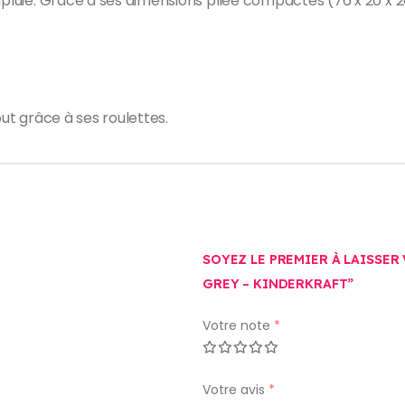
apluie. Grâce à ses dimensions pliée compactes (76 x 20 x 2
out grâce à ses roulettes.
SOYEZ LE PREMIER À LAISSER
GREY – KINDERKRAFT”
Votre note
*
Votre avis
*