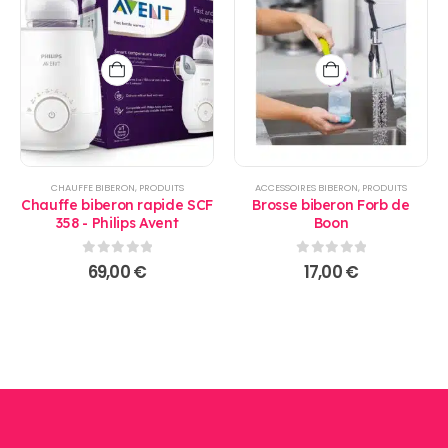
CHAUFFE BIBERON
,
PRODUITS
ACCESSOIRES BIBERON
,
PRODUITS
Chauffe biberon rapide SCF
Brosse biberon Forb de
358 - Philips Avent
Boon
0
sur 5
0
sur 5
69,00
€
17,00
€