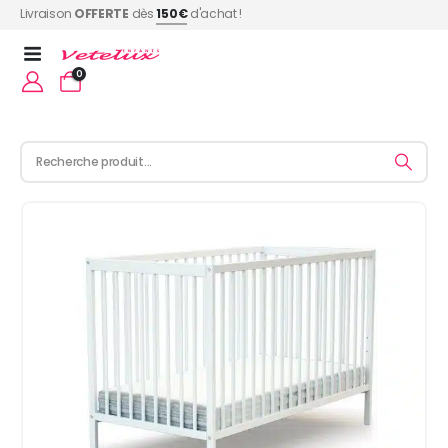
Livraison
OFFERTE
dès
150€
d'achat !
0