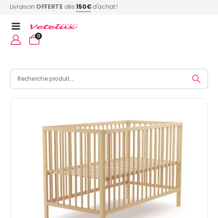
Livraison
OFFERTE
dès
150€
d'achat !
0