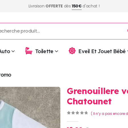
Livraison
OFFERTE
dès
150€
d'achat !
Auto
Toilette
Eveil Et Jouet Bébé
romo
Grenouillere v
Chatounet
( Il n’y a pas encore d
0
Sur 5