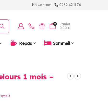
Contact
0262 42 11 74
Panier
0
0,00
€
Repas
Sommeil
elours 1 mois –
’avis. )