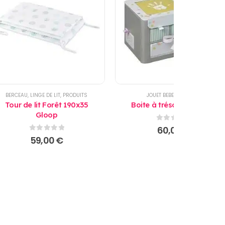
BERCEAU
,
LINGE DE LIT
,
PRODUITS
JOUET BEBE
,
PRODUITS
Tour de lit Forêt 190x35
Boite à trésors Baby Art
Gloop
0
sur 5
60,00
€
0
sur 5
59,00
€