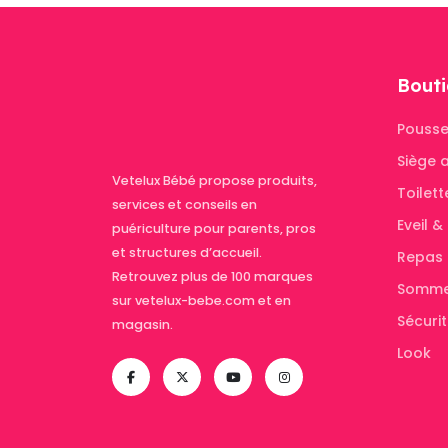
Bouti
Pousse
Siège 
Vetelux Bébé propose produits,
Toilett
services et conseils en
Eveil 
puériculture pour parents, pros
et structures d’accueil.
Repas
Retrouvez plus de 100 marques
Somme
sur vetelux-bebe.com et en
Sécuri
magasin.
Look