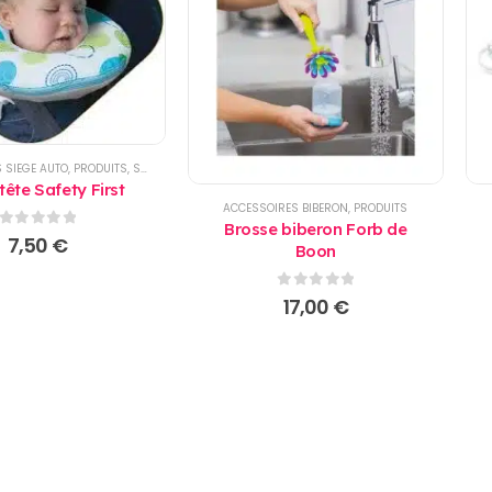
 SIEGE AUTO
,
PRODUITS
,
SIEGE AUTO
tête Safety First
ACCESSOIRES BIBERON
,
PRODUITS
Brosse biberon Forb de
0
sur 5
7,50
€
Boon
0
sur 5
17,00
€