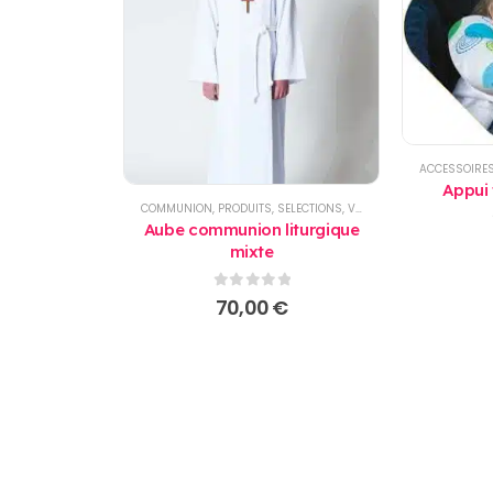
ACCESSOIRES
Appui 
COMMUNION
,
PRODUITS
,
SELECTIONS
,
VÊTEMENT ENFANTS
Aube communion liturgique
mixte
0
sur 5
70,00
€