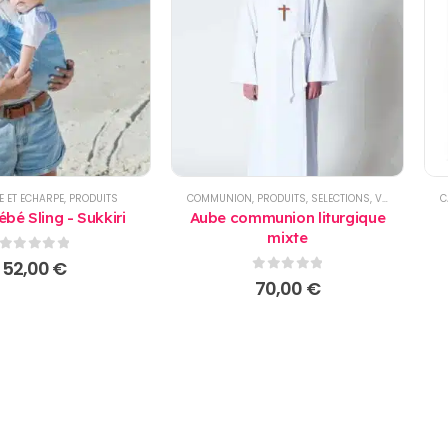
E ET ECHARPE
,
PRODUITS
COMMUNION
,
PRODUITS
,
SELECTIONS
,
VÊTEMENT ENFANTS
C
bé Sling - Sukkiri
Aube communion liturgique
mixte
0
sur 5
52,00
€
0
sur 5
70,00
€