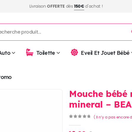
Livraison
OFFERTE
dès
150€
d'achat !
Auto
Toilette
Eveil Et Jouet Bébé
romo
Mouche bébé 
mineral – BE
( Il n’y a pas encore d
0
Sur 5