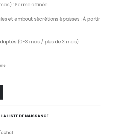
ois) : Forme affinée .
es et embout sécrétions épaisses : À partir
daptés (0-3 mois / plus de 3 mois)
ène
 LA LISTE DE NAISSANCE
d'achat