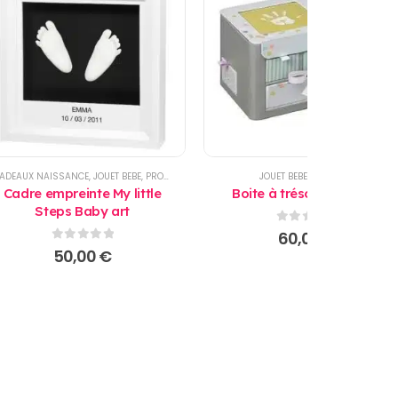
ADEAUX NAISSANCE
,
JOUET BEBE
,
PRODUITS
JOUET BEBE
,
PRODUITS
Cadre empreinte My little
Boite à trésors Baby Art
Steps Baby art
0
sur 5
60,00
€
0
sur 5
50,00
€