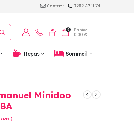
Contact
0262 42 11 74
Panier
0
0,00
€
Repas
Sommeil
manuel Minidoo
ABA
’avis. )