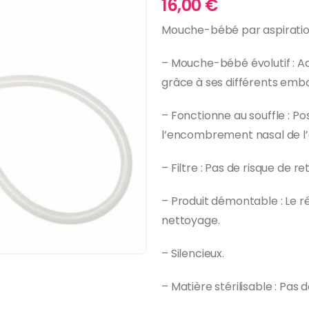
16,00
€
Mouche-bébé par aspiratio
– Mouche-bébé évolutif : A
grâce à ses différents embo
– Fonctionne au souffle : Pos
l’encombrement nasal de l’
– Filtre : Pas de risque de r
– Produit démontable : Le rés
nettoyage.
– Silencieux.
– Matière stérilisable : Pas