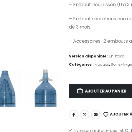
– Embout nourrisson (0 à 3 m
– Embout sécrétions normal
de 3 mois.
– Accessoires : 2 embouts a
Version disponible :
En stock
Catégories :
Produits
,
Soins-hygi
AJOUTER AU PANIER
AJOUTER À
✔ Livraison gratuite dès 150€ 