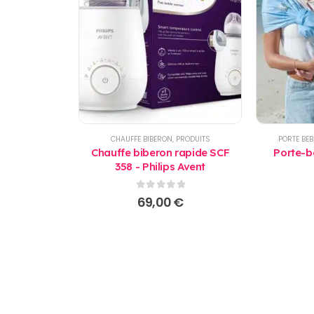
CHAUFFE BIBERON
,
PRODUITS
PORTE BEB
Chauffe biberon rapide SCF
Porte-bé
358 - Philips Avent
0
sur 5
69,00
€