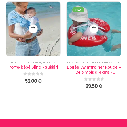
NEW
PORTE BEBE ET ECHARPE
,
PRODUITS
LOOK
,
MAILLOT DE BAIN
,
PRODUITS
,
SECURITE
,
S
Porte-bébé Sling - Sukkiri
Bouée Swimtrainer Rouge –
De 3 mois à 4 ans –
Apprentissage de la nage
0
sur 5
52,00
€
0
sur 5
29,50
€