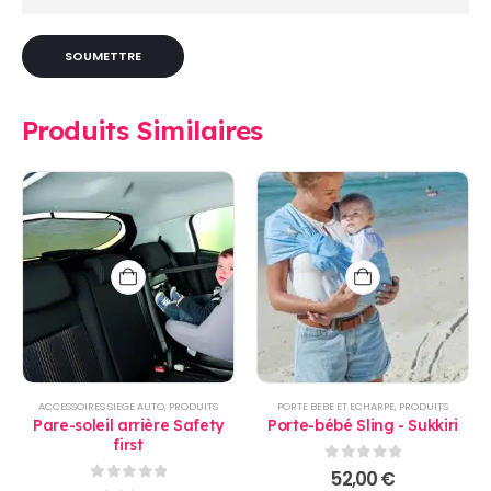
Produits Similaires
ACCESSOIRES SIEGE AUTO
,
PRODUITS
PORTE BEBE ET ECHARPE
,
PRODUITS
Pare-soleil arrière Safety
Porte-bébé Sling - Sukkiri
first
0
sur 5
52,00
€
0
sur 5