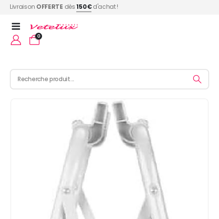
Livraison
OFFERTE
dès
150€
d'achat !
0