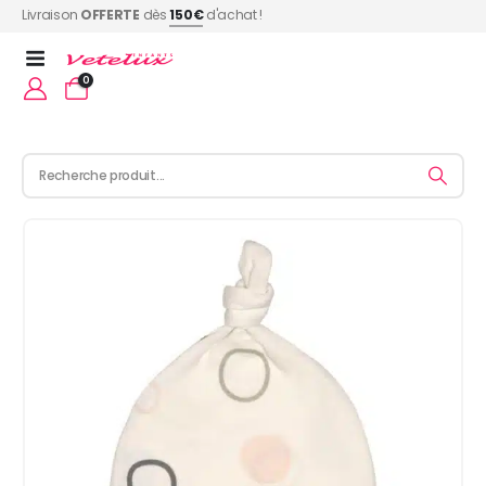
Livraison
OFFERTE
dès
150€
d'achat !
0