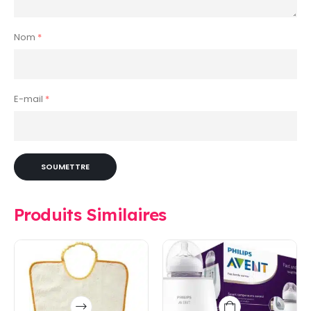
Nom
*
E-mail
*
Produits Similaires
Ce