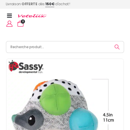
Livraison
OFFERTE
dès
150€
d'achat !
0