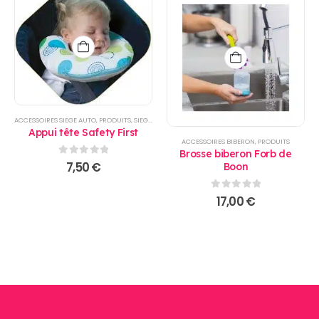
ACCESSOIRES SIEGE AUTO
,
PRODUITS
,
SIEGE AUTO
Appui tête Safety First
ACCESSOIRES BIBERON
,
PRODUITS
Brosse biberon Forb de
0
sur 5
7,50
€
Boon
0
sur 5
17,00
€