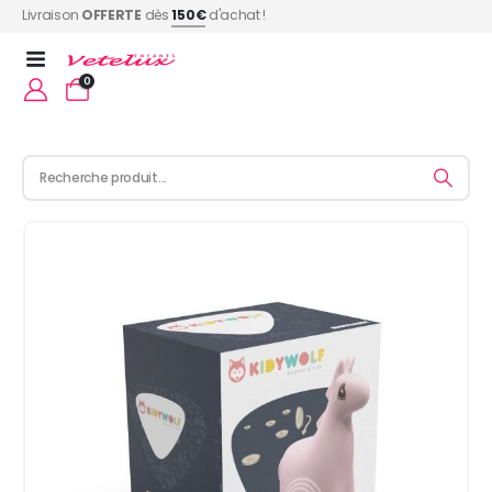
Livraison
OFFERTE
dès
150€
d'achat !
0