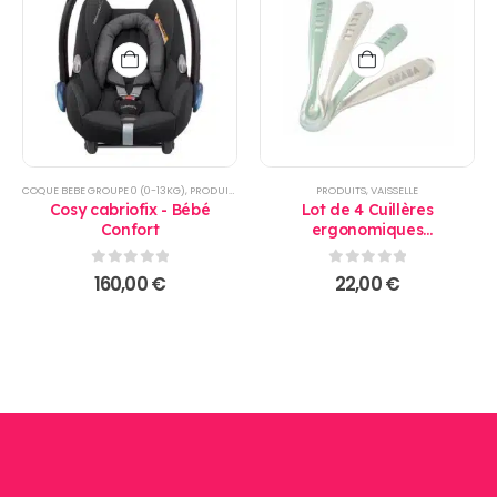
COQUE BEBE GROUPE 0 (0-13KG)
,
PRODUITS
PRODUITS
,
VAISSELLE
Cosy cabriofix - Bébé
Lot de 4 Cuillères
Confort
ergonomiques
d’apprentissage 2ème âge
Béaba
0
sur 5
0
sur 5
160,00
€
22,00
€