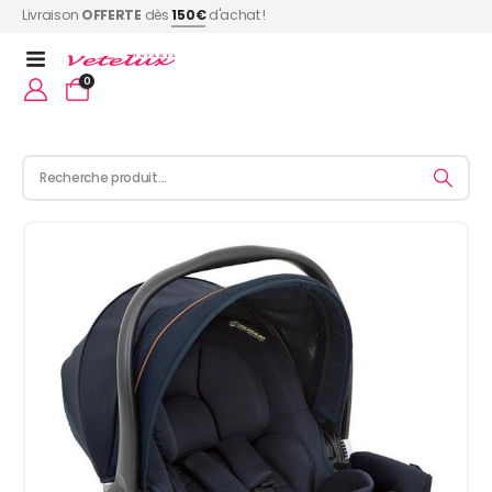
Livraison
OFFERTE
dès
150€
d'achat !
0