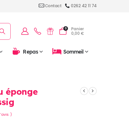
Contact
0262 42 11 74
Panier
0
0,00
€
Repas
Sommeil
su éponge
ssig
’avis. )