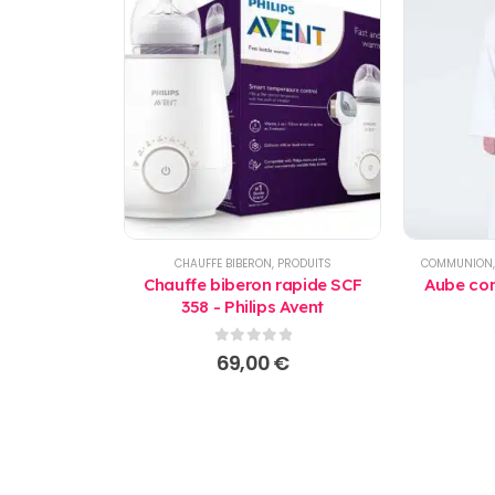
CHAUFFE BIBERON
,
PRODUITS
COMMUNION
Chauffe biberon rapide SCF
Aube com
358 - Philips Avent
0
sur 5
69,00
€