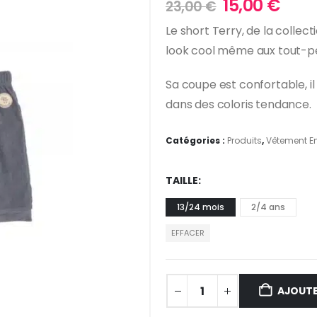
Le
Le
15,00
€
23,00
€
prix
prix
Le short Terry, de la colle
initial
actu
look cool même aux tout-pe
était :
est :
23,00 €.
15,0
Sa coupe est confortable, il
dans des coloris tendance.
Catégories :
Produits
,
Vêtement E
TAILLE
13/24 mois
2/4 ans
EFFACER
AJOUTE