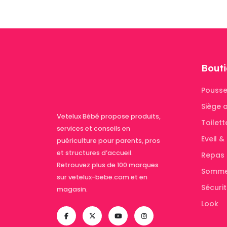
Bouti
Pousse
Siège 
Vetelux Bébé propose produits,
Toilett
services et conseils en
Eveil 
puériculture pour parents, pros
et structures d’accueil.
Repas
Retrouvez plus de 100 marques
Somme
sur vetelux-bebe.com et en
Sécuri
magasin.
Look