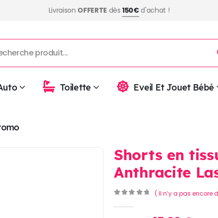
Livraison
OFFERTE
dès
150€
d'achat !
Auto
Toilette
Eveil Et Jouet Bébé
romo
Shorts en tis
Anthracite La
( Il n’y a pas encore d
0
Sur 5