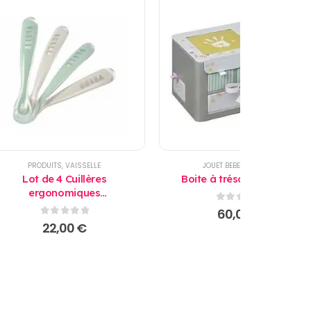
PRODUITS
,
VAISSELLE
JOUET BEBE
,
PRODUITS
Lot de 4 Cuillères
Boite à trésors Baby Art
ergonomiques
d’apprentissage 2ème âge
0
sur 5
60,00
€
Béaba
0
sur 5
22,00
€