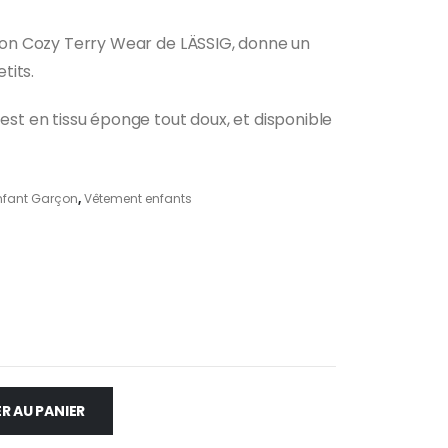
ction Cozy Terry Wear de LÄSSIG, donne un
el
tits.
0 €.
 est en tissu éponge tout doux, et disponible
nfant Garçon
,
Vêtement enfants
R AU PANIER