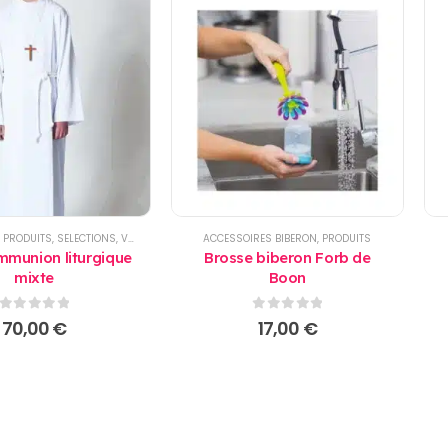
,
PRODUITS
,
SELECTIONS
,
VÊTEMENT ENFANTS
ACCESSOIRES BIBERON
,
PRODUITS
munion liturgique
Brosse biberon Forb de
mixte
Boon
0
sur 5
0
sur 5
70,00
€
17,00
€