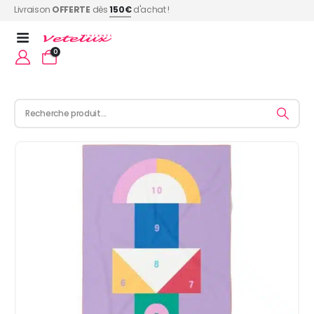
Livraison
OFFERTE
dès
150€
d'achat !
0