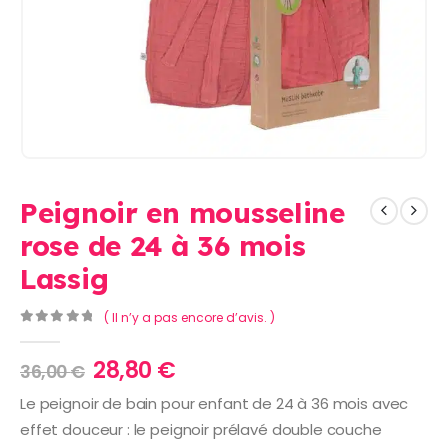
Peignoir en mousseline
rose de 24 à 36 mois
Lassig
( Il n’y a pas encore d’avis. )
0
Sur 5
Le
Le
28,80
€
36,00
€
prix
prix
Le peignoir de bain pour enfant de 24 à 36 mois avec
initial
actuel
effet douceur : le peignoir prélavé double couche
était :
est :