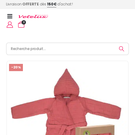
Livraison
OFFERTE
dès
150€
d'achat !
0
-20%