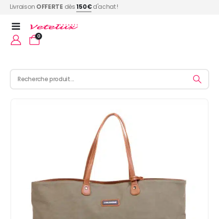
Livraison
OFFERTE
dès
150€
d'achat !
0