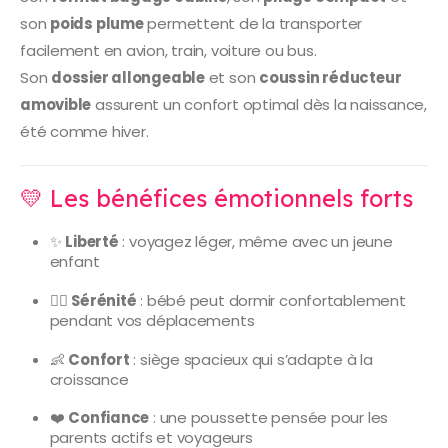
son
poids plume
permettent de la transporter
facilement en avion, train, voiture ou bus.
Son
dossier allongeable
et son
coussin réducteur
amovible
assurent un confort optimal dès la naissance,
été comme hiver.
💛 Les bénéfices émotionnels forts
✨
Liberté
: voyagez léger, même avec un jeune
enfant
🧘‍♂️
Sérénité
: bébé peut dormir confortablement
pendant vos déplacements
👶
Confort
: siège spacieux qui s’adapte à la
croissance
❤️
Confiance
: une poussette pensée pour les
parents actifs et voyageurs