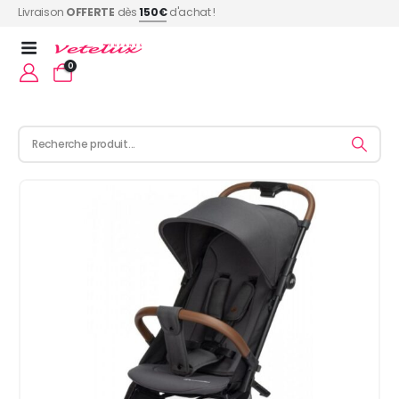
Livraison
OFFERTE
dès
150€
d'achat !
0