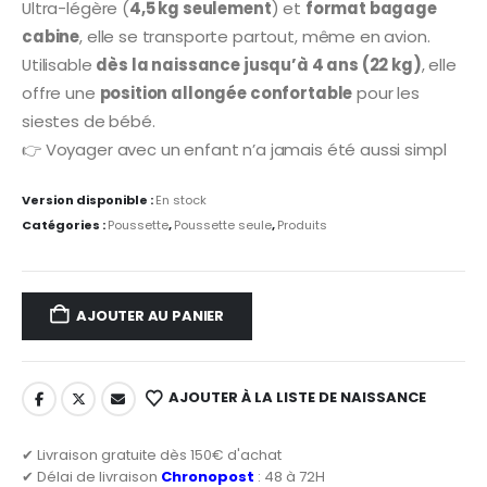
Ultra-légère (
4,5 kg seulement
) et
format bagage
cabine
, elle se transporte partout, même en avion.
Utilisable
dès la naissance jusqu’à 4 ans (22 kg)
, elle
offre une
position allongée confortable
pour les
siestes de bébé.
👉 Voyager avec un enfant n’a jamais été aussi simpl
Version disponible :
En stock
Catégories :
Poussette
,
Poussette seule
,
Produits
AJOUTER AU PANIER
AJOUTER À LA LISTE DE NAISSANCE
✔ Livraison gratuite dès 150€ d'achat
✔ Délai de livraison
Chronopost
: 48 à 72H