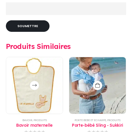
Produits Similaires
Ce
produit
a
plusieurs
variations.
Les
options
BAVOIR
,
PRODUITS
PORTE BEBE ET ECHARPE
,
PRODUITS
peuvent
Bavoir maternelle
Porte-bébé Sling - Sukkiri
être