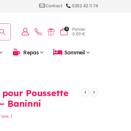
Contact
0262 42 11 74
Panier
0
0,00
€
Repas
Sommeil
 pour Poussette
 – Baninni
’avis. )