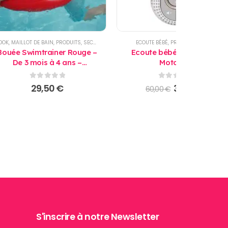
OOK
,
MAILLOT DE BAIN
,
PRODUITS
,
SECURITE
,
SECURITE BAIGNADE
ECOUTE BÉBÉ
,
PRODUITS
,
PROMO
Bouée Swimtrainer Rouge –
Ecoute bébé wifi MBP162
De 3 mois à 4 ans –
Motorola
Apprentissage de la nage
0
sur 5
0
sur 5
Le
Le
29,50
€
36,00
€
60,00
€
prix
prix
initial
actu
était :
est :
60,00 €.
36,00
S'inscrire à notre Newsletter