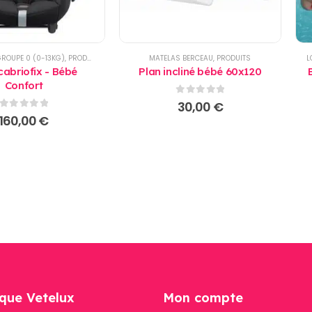
GROUPE 0 (0-13KG)
,
PRODUITS
MATELAS BERCEAU
,
PRODUITS
L
cabriofix - Bébé
Plan incliné bébé 60x120
Confort
0
sur 5
30,00
€
0
sur 5
160,00
€
que Vetelux
Mon compte