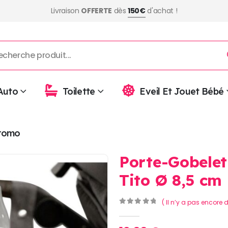
Livraison
OFFERTE
dès
150€
d'achat !
Auto
Toilette
Eveil Et Jouet Bébé
romo
Porte-Gobelet
Tito Ø 8,5 cm
( Il n’y a pas encore d
0
Sur 5