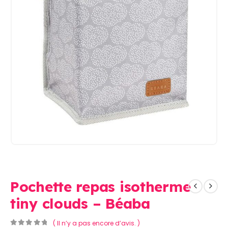
Pochette repas isotherme
tiny clouds – Béaba
( Il n’y a pas encore d’avis. )