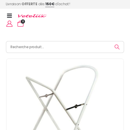
Livraison
OFFERTE
dès
150€
d'achat !
0