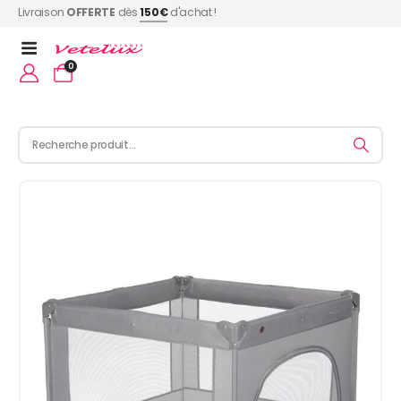
Livraison
OFFERTE
dès
150€
d'achat !
0