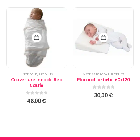
LINGE DE LIT
,
PRODUITS
MATELAS BERCEAU
,
PRODUITS
Couverture miracle Red
Plan incliné bébé 60x120
Castle
0
sur 5
30,00
€
0
sur 5
48,00
€