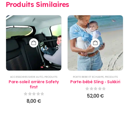
Produits Similaires
ACCESSOIRES SIEGE AUTO
,
PRODUITS
PORTE BEBE ET ECHARPE
,
PRODUITS
Pare-soleil arrière Safety
Porte-bébé Sling - Sukkiri
first
0
sur 5
52,00
€
0
sur 5
8,00
€